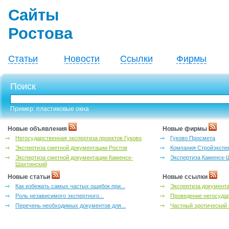
Сайты
Ростова
Статьи
Новости
Ссылки
Фирмы
Поиск
Пример: пластиковые окна
Новые объявления
Новые фирмы
Негосударственная экспертиза проектов Гуково
Гуково Просмета
Экспертиза сметной документации Ростов
Компания Стройэкспе
Экспертиза сметной документации Каменск-
Экспертиза Каменск-
Шахтинский
Новые статьи
Новые ссылки
Как избежать самых частых ошибок при...
Экспертиза документа
Роль независимого экспертного...
Проведение негосудар
Перечень необходимых документов для...
Частный эротический