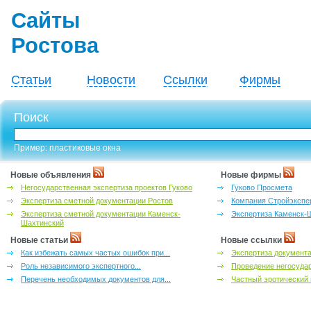
Сайты
Ростова
Статьи
Новости
Ссылки
Фирмы
Поиск
Пример: пластиковые окна
Новые объявления
Новые фирмы
Негосударственная экспертиза проектов Гуково
Гуково Просмета
Экспертиза сметной документации Ростов
Компания Стройэкспе
Экспертиза сметной документации Каменск-
Экспертиза Каменск-
Шахтинский
Новые статьи
Новые ссылки
Как избежать самых частых ошибок при...
Экспертиза документа
Роль независимого экспертного...
Проведение негосудар
Перечень необходимых документов для...
Частный эротический