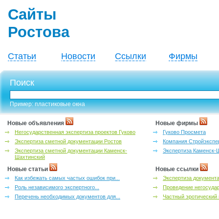
Сайты
Ростова
Статьи
Новости
Ссылки
Фирмы
Поиск
Пример: пластиковые окна
Новые объявления
Новые фирмы
Негосударственная экспертиза проектов Гуково
Гуково Просмета
Экспертиза сметной документации Ростов
Компания Стройэкспе
Экспертиза сметной документации Каменск-
Экспертиза Каменск-
Шахтинский
Новые статьи
Новые ссылки
Как избежать самых частых ошибок при...
Экспертиза документа
Роль независимого экспертного...
Проведение негосудар
Перечень необходимых документов для...
Частный эротический