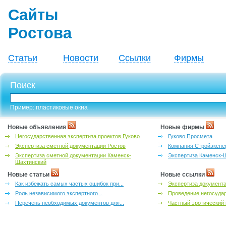
Сайты
Ростова
Статьи
Новости
Ссылки
Фирмы
Поиск
Пример: пластиковые окна
Новые объявления
Новые фирмы
Негосударственная экспертиза проектов Гуково
Гуково Просмета
Экспертиза сметной документации Ростов
Компания Стройэкспе
Экспертиза сметной документации Каменск-
Экспертиза Каменск-
Шахтинский
Новые статьи
Новые ссылки
Как избежать самых частых ошибок при...
Экспертиза документа
Роль независимого экспертного...
Проведение негосудар
Перечень необходимых документов для...
Частный эротический