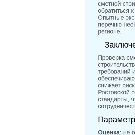
сметной стои
обратиться 
Опытные экс
перечню нео
регионе.
Заключ
Проверка см
строительст
требований и
обеспечивают
снижает рис
Ростовской 
стандарты, ч
сотрудничес
Параметр
Оценка
: не 