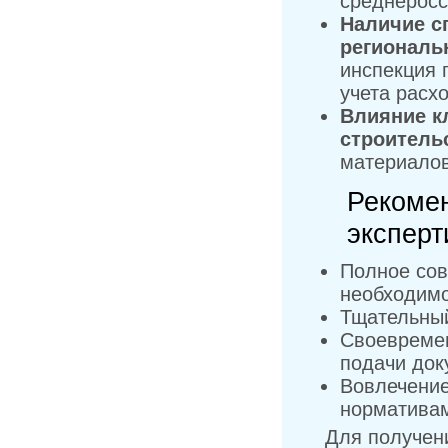
среднеросс
Наличие с
региональ
инспекция 
учета расх
Влияние к
строитель
материалов
Рекомен
эксперт
Полное сов
необходимо
Тщательный
Своевремен
подачи док
Вовлечение
нормативам
Для получен