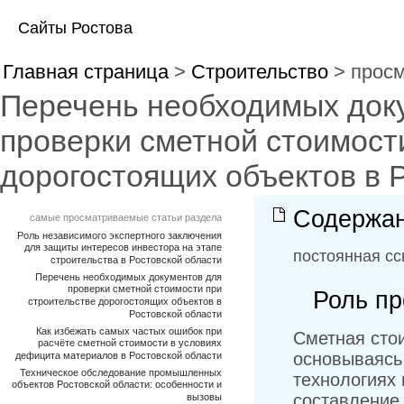
Сайты Ростова
Главная страница
>
Строительство
> просм
Перечень необходимых док
проверки сметной стоимост
дорогостоящих объектов в 
Содержан
самые просматриваемые статьи раздела
Роль независимого экспертного заключения
для защиты интересов инвестора на этапе
постоянная сс
строительства в Ростовской области
Перечень необходимых документов для
проверки сметной стоимости при
Роль пр
строительстве дорогостоящих объектов в
Ростовской области
Как избежать самых частых ошибок при
Сметная сто
расчёте сметной стоимости в условиях
основываясь
дефицита материалов в Ростовской области
Техническое обследование промышленных
технологиях
объектов Ростовской области: особенности и
составление
вызовы