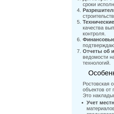
сроки испол
Разрешител
строительств
Технические
качества вы
контроля.
Финансовые
подтверждаю
Отчеты об и
ведомости н
технологий.
Особенн
Ростовская 
объектов от
Это наклады
Учет мест
материалов