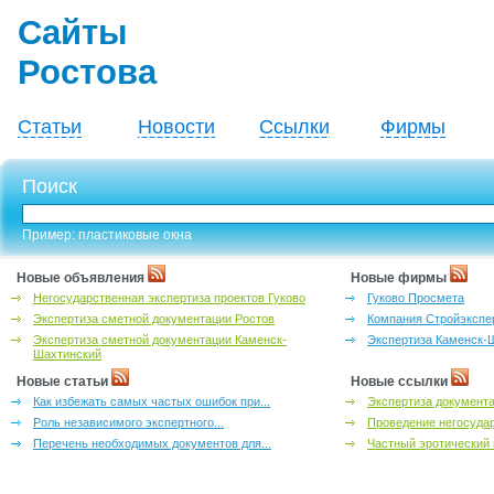
Сайты
Ростова
Статьи
Новости
Ссылки
Фирмы
Поиск
Пример: пластиковые окна
Новые объявления
Новые фирмы
Негосударственная экспертиза проектов Гуково
Гуково Просмета
Экспертиза сметной документации Ростов
Компания Стройэкспе
Экспертиза сметной документации Каменск-
Экспертиза Каменск-
Шахтинский
Новые статьи
Новые ссылки
Как избежать самых частых ошибок при...
Экспертиза документа
Роль независимого экспертного...
Проведение негосудар
Перечень необходимых документов для...
Частный эротический