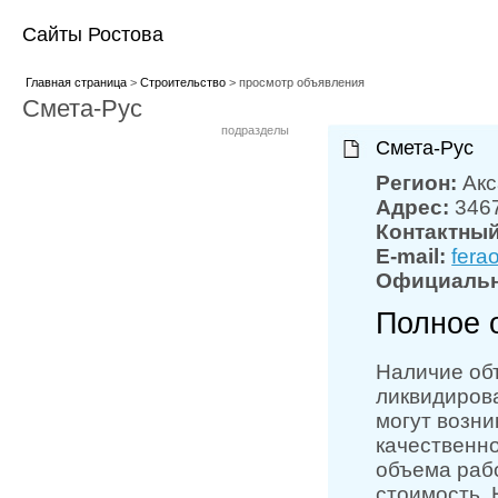
Сайты Ростова
Главная страница
>
Строительство
> просмотр объявления
Смета-Рус
подразделы
Смета-Рус
Регион:
Ак
Адрес:
3467
Контактны
E-mail:
fera
Официальн
Полное 
Наличие об
ликвидиров
могут возн
качественн
объема рабо
стоимость.