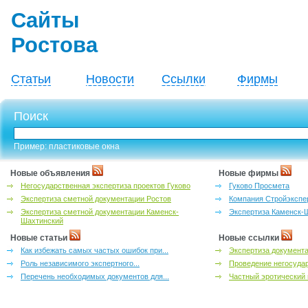
Сайты
Ростова
Статьи
Новости
Ссылки
Фирмы
Поиск
Пример: пластиковые окна
Новые объявления
Новые фирмы
Негосударственная экспертиза проектов Гуково
Гуково Просмета
Экспертиза сметной документации Ростов
Компания Стройэкспе
Экспертиза сметной документации Каменск-
Экспертиза Каменск-
Шахтинский
Новые статьи
Новые ссылки
Как избежать самых частых ошибок при...
Экспертиза документа
Роль независимого экспертного...
Проведение негосудар
Перечень необходимых документов для...
Частный эротический