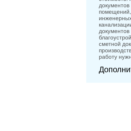
документов 
помещений,
инженерных
канализаци
документов
благоустро
сметной до
производст
работу нуж
Дополни