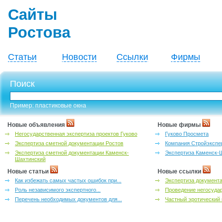
Сайты
Ростова
Статьи
Новости
Ссылки
Фирмы
Поиск
Пример: пластиковые окна
Новые объявления
Новые фирмы
Негосударственная экспертиза проектов Гуково
Гуково Просмета
Экспертиза сметной документации Ростов
Компания Стройэкспе
Экспертиза сметной документации Каменск-
Экспертиза Каменск-
Шахтинский
Новые статьи
Новые ссылки
Как избежать самых частых ошибок при...
Экспертиза документа
Роль независимого экспертного...
Проведение негосудар
Перечень необходимых документов для...
Частный эротический