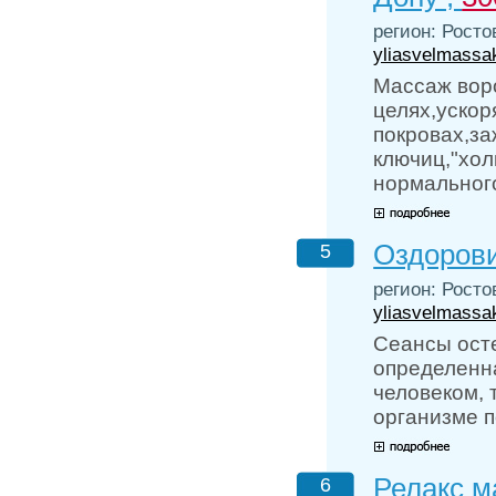
регион: Росто
yliasvelmassa
Массаж вор
целях,ускор
покровах,з
ключиц,"хо
нормального
Оздоров
5
регион: Росто
yliasvelmassa
Сеансы осте
определенна
человеком, 
организме п
Релакс м
6