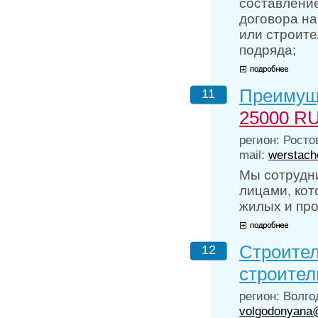
составление
договора н
или строите
подряда;
Преимуще
11
25000 R
регион: Росто
mail:
werstach
Мы сотрудн
лицами, кот
жилых и про
Строител
12
строител
регион: Волго
volgodonyana