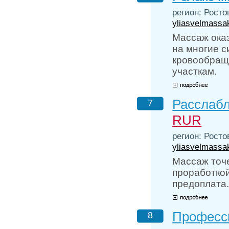
регион: Росто
yliasvelmassa
Массаж оказ
на многие с
кровообращ
участкам.
Расслабл
7
RUR
регион: Росто
yliasvelmassa
Массаж точе
проработкой
предоплата
Професс
8