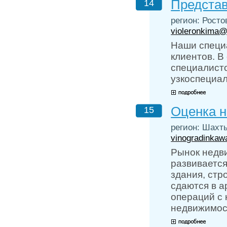
Представ
14
регион: Росто
violeronkima@
Наши специ
клиентов. В
специалисто
узкоспециа
Оценка 
15
регион: Шахты
vinogradinkaw
Рынок недви
развиваетс
здания, ст
сдаются в а
операций с 
недвижимост