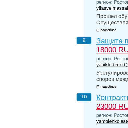
регион: Росто
yliasvelmassa
Прошел обу
Осуществля
Защита п
9
18000 R
регион: Росто
yaniklortecert
Урегулирова
споров меж
Контракт
10
23000 R
регион: Росто
yamolenkolest