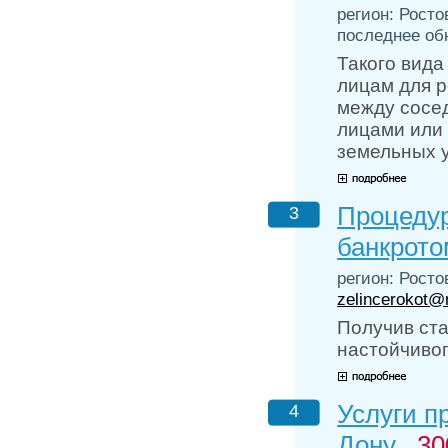
регион: Росто
последнее обн
Такого вида
лицам для р
между сосе
лицами или
земельных у
Процедур
3
банкрото
регион: Росто
zelincerokot@
Получив ста
настойчивог
Услуги п
4
Дону ,
30