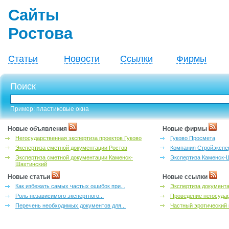
Сайты
Ростова
Статьи
Новости
Ссылки
Фирмы
Поиск
Пример: пластиковые окна
Новые объявления
Новые фирмы
Негосударственная экспертиза проектов Гуково
Гуково Просмета
Экспертиза сметной документации Ростов
Компания Стройэкспе
Экспертиза сметной документации Каменск-
Экспертиза Каменск-
Шахтинский
Новые статьи
Новые ссылки
Как избежать самых частых ошибок при...
Экспертиза документа
Роль независимого экспертного...
Проведение негосудар
Перечень необходимых документов для...
Частный эротический