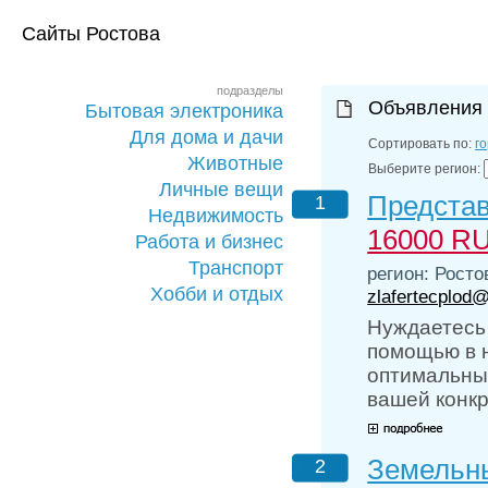
Сайты Ростова
подразделы
Объявления 
Бытовая электроника
Для дома и дачи
Сортировать по:
г
Животные
Выберите регион:
Личные вещи
Представ
1
Недвижимость
16000 R
Работа и бизнес
Транспорт
регион: Росто
Хобби и отдых
zlafertecplod@
Нуждаетесь
помощью в 
оптимальны
вашей конкр
Земельны
2