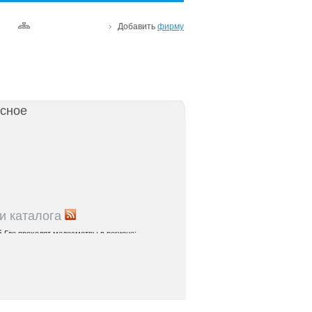
Добавить
фирму
сное
и каталога
5
Где проходят медосмотры в регионе:
правочник
5
Теплоснабжение и газ: адреса служб и
 центров
5
Где находятся спортивные комплексы и
остова
5
Куда обратиться по вопросам соцзащиты:
 по населенным пунктам Ростовской области