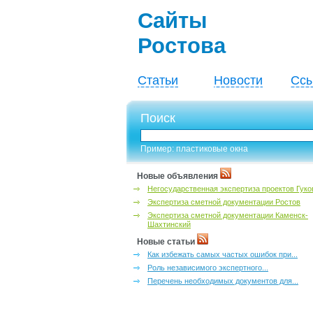
Сайты
Ростова
Статьи
Новости
Ссы
Поиск
Пример: пластиковые окна
Новые объявления
Негосударственная экспертиза проектов Гуко
Экспертиза сметной документации Ростов
Экспертиза сметной документации Каменск-
Шахтинский
Новые статьи
Как избежать самых частых ошибок при...
Роль независимого экспертного...
Перечень необходимых документов для...