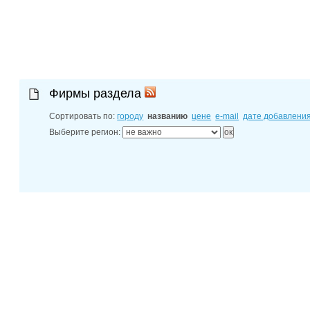
30-06-202
Ростовской
30-06-202
контактных
30-06-202
справочник
Фирмы раздела
Сортировать по:
городу
названию
цене
e-mail
дате добавлени
Выберите регион: