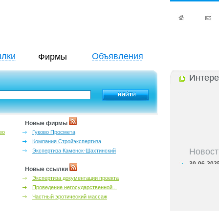
лки
Объявления
Фирмы
Интере
Новые фирмы
во
Гуково Просмета
Компания Стройэкспертиза
Новост
Экспертиза Каменск-Шахтинский
30-06-202
адресный с
Новые ссылки
30-06-202
Экспертиза документации проекта
контактных
Проведение негосударственной...
30-06-202
Частный эротический массаж
бассейны Р
30-06-202
справочник