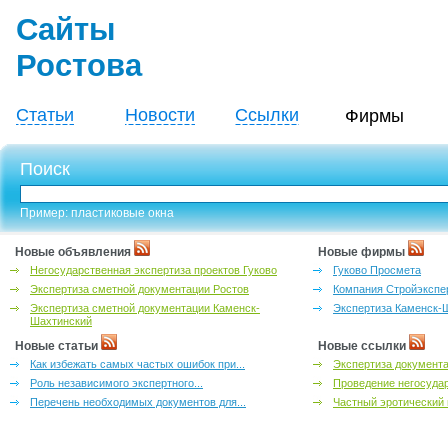
Сайты
Ростова
Статьи
Новости
Ссылки
Фирмы
Поиск
Пример: пластиковые окна
Новые объявления
Новые фирмы
Негосударственная экспертиза проектов Гуково
Гуково Просмета
Экспертиза сметной документации Ростов
Компания Стройэкспе
Экспертиза сметной документации Каменск-
Экспертиза Каменск-
Шахтинский
Новые статьи
Новые ссылки
Как избежать самых частых ошибок при...
Экспертиза документа
Роль независимого экспертного...
Проведение негосудар
Перечень необходимых документов для...
Частный эротический