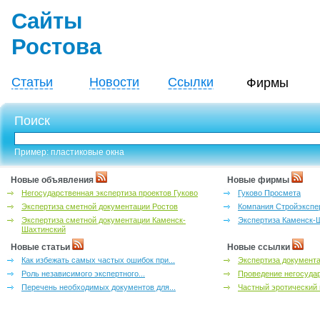
Сайты
Ростова
Статьи
Новости
Ссылки
Фирмы
Поиск
Пример: пластиковые окна
Новые объявления
Новые фирмы
Негосударственная экспертиза проектов Гуково
Гуково Просмета
Экспертиза сметной документации Ростов
Компания Стройэкспе
Экспертиза сметной документации Каменск-
Экспертиза Каменск-
Шахтинский
Новые статьи
Новые ссылки
Как избежать самых частых ошибок при...
Экспертиза документа
Роль независимого экспертного...
Проведение негосудар
Перечень необходимых документов для...
Частный эротический