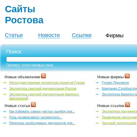
Сайты
Ростова
Статьи
Новости
Ссылки
Фирмы
Поиск
Пример: пластиковые окна
Новые объявления
Новые фирмы
Негосударственная экспертиза проектов Гуково
Гуково Просмета
Экспертиза сметной документации Ростов
Компания Стройэкспе
Экспертиза сметной документации Каменск-
Экспертиза Каменск-
Шахтинский
Новые статьи
Новые ссылки
Как избежать самых частых ошибок при...
Экспертиза документа
Роль независимого экспертного...
Проведение негосудар
Перечень необходимых документов для...
Частный эротический