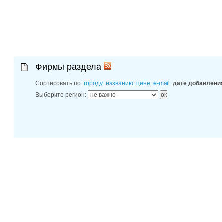
30-06-202
Ростовской
30-06-202
контактных
30-06-202
справочник
Фирмы раздела
Сортировать по:
городу
названию
цене
e-mail
дате добавлени
Выберите регион: