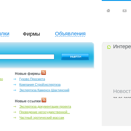
лки
Объявления
Фирмы
Интере
Новые фирмы
во
Гуково Просмета
Компания Стройэкспертиза
Новост
Экспертиза Каменск-Шахтинский
30-06-202
Новые ссылки
адресный с
Экспертиза документации проекта
30-06-202
контактных
Проведение негосударственной...
30-06-202
Частный эротический массаж
бассейны Р
30-06-202
справочник