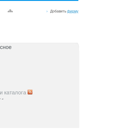
Добавить
фирму
сное
и каталога
5
Где проходят медосмотры в регионе:
правочник
5
Теплоснабжение и газ: адреса служб и
 центров
5
Где находятся спортивные комплексы и
остова
5
Куда обратиться по вопросам соцзащиты:
 по населенным пунктам Ростовской области