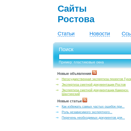
Сайты
Ростова
Статьи
Новости
Ссы
Поиск
Пример: пластиковые окна
Новые объявления
Негосударственная экспертиза проектов Гуко
Экспертиза сметной документации Ростов
Экспертиза сметной документации Каменск-
Шахтинский
Новые статьи
Как избежать самых частых ошибок при...
Роль независимого экспертного...
Перечень необходимых документов для...