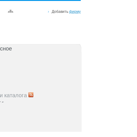
Добавить
фирму
сное
и каталога
5
Где проходят медосмотры в регионе:
правочник
5
Теплоснабжение и газ: адреса служб и
 центров
5
Где находятся спортивные комплексы и
остова
5
Куда обратиться по вопросам соцзащиты:
 по населенным пунктам Ростовской области