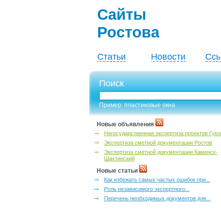
Сайты
Ростова
Статьи
Новости
Ссы
Поиск
Пример: пластиковые окна
Новые объявления
Негосударственная экспертиза проектов Гуко
Экспертиза сметной документации Ростов
Экспертиза сметной документации Каменск-
Шахтинский
Новые статьи
Как избежать самых частых ошибок при...
Роль независимого экспертного...
Перечень необходимых документов для...