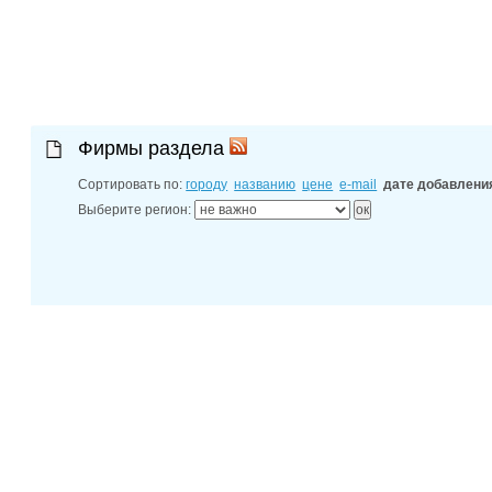
30-06-202
Ростовской
30-06-202
контактных
30-06-202
справочник
Фирмы раздела
Сортировать по:
городу
названию
цене
e-mail
дате добавлени
Выберите регион: