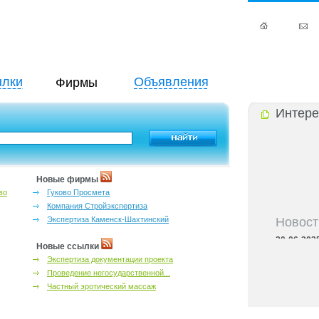
лки
Объявления
Фирмы
Интере
Новые фирмы
во
Гуково Просмета
Компания Стройэкспертиза
Новост
Экспертиза Каменск-Шахтинский
30-06-202
Новые ссылки
адресный с
Экспертиза документации проекта
30-06-202
контактных
Проведение негосударственной...
30-06-202
Частный эротический массаж
бассейны Р
30-06-202
справочник