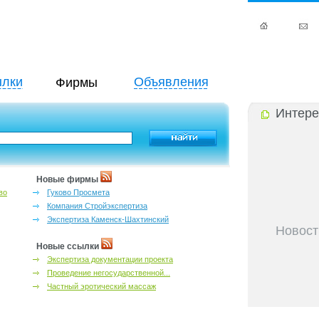
лки
Объявления
Фирмы
Интере
Новые фирмы
во
Гуково Просмета
Компания Стройэкспертиза
Экспертиза Каменск-Шахтинский
Новост
Новые ссылки
30-06-202
адресный с
Экспертиза документации проекта
30-06-202
Проведение негосударственной...
контактных
Частный эротический массаж
30-06-202
бассейны Р
30-06-202