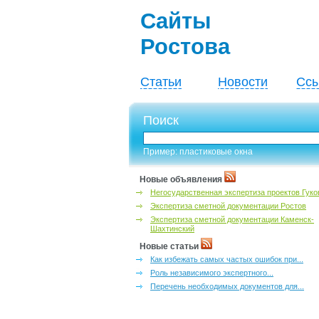
Сайты
Ростова
Статьи
Новости
Ссы
Поиск
Пример: пластиковые окна
Новые объявления
Негосударственная экспертиза проектов Гуко
Экспертиза сметной документации Ростов
Экспертиза сметной документации Каменск-
Шахтинский
Новые статьи
Как избежать самых частых ошибок при...
Роль независимого экспертного...
Перечень необходимых документов для...