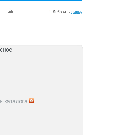
Добавить
фирму
сное
и каталога
5
Где проходят медосмотры в регионе:
правочник
5
Теплоснабжение и газ: адреса служб и
 центров
5
Где находятся спортивные комплексы и
остова
5
Куда обратиться по вопросам соцзащиты: