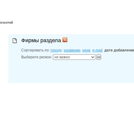
справочник
30-06-202
Ростовской
30-06-202
ргосетей
контактных
30-06-202
справочник
Фирмы раздела
Сортировать по:
городу
названию
цене
e-mail
дате добавлени
Выберите регион: