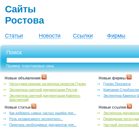
Сайты
Ростова
Статьи
Новости
Ссылки
Фирмы
Поиск
Пример: пластиковые окна
Новые объявления
Новые фирмы
Негосударственная экспертиза проектов Гуково
Гуково Просмета
Экспертиза сметной документации Ростов
Компания Стройэкспе
Экспертиза сметной документации Каменск-
Экспертиза Каменск-
Шахтинский
Новые статьи
Новые ссылки
Как избежать самых частых ошибок при...
Экспертиза документа
Роль независимого экспертного...
Проведение негосудар
Перечень необходимых документов для...
Частный эротический