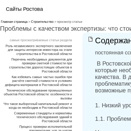
Сайты Ростова
Главная страница
>
Строительство
> просмотр статьи
Проблемы с качеством экспертизы: что сто
Содержан
самые просматриваемые статьи раздела
Роль независимого экспертного заключения
для защиты интересов инвестора на этапе
постоянная сс
строительства в Ростовской области
Перечень необходимых документов для
В Ростовской
проверки сметной стоимости при
строительстве дорогостоящих объектов в
которые нео
Ростовской области
качества. В
Как избежать самых частых ошибок при
расчёте сметной стоимости в условиях
проблематик
дефицита материалов в Ростовской области
возможные п
Техническое обследование промышленных
объектов Ростовской области: особенности и
вызовы
Что такое выборочный капитальный ремонт и
1. Низкий ур
когда он необходим в Ростовской области
Современные стандарты и нормативы
технического обследования зданий в
1.1. Пробле
Ростовской области
Процесс проверки исполнительной
документации: шаг за шагом