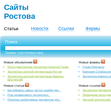
Сайты
Ростова
Новости
Ссылки
Фирмы
Статьи
Поиск
Пример: пластиковые окна
Новые объявления
Новые фирмы
Негосударственная экспертиза проектов Гуково
Гуково Просмета
Экспертиза сметной документации Ростов
Компания Стройэкспе
Экспертиза сметной документации Каменск-
Экспертиза Каменск-
Шахтинский
Новые статьи
Новые ссылки
Как избежать самых частых ошибок при...
Экспертиза документа
Роль независимого экспертного...
Проведение негосудар
Перечень необходимых документов для...
Частный эротический