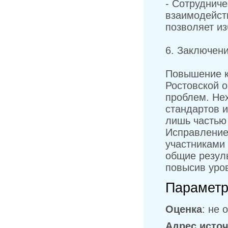
- Сотруднич
взаимодейст
позволяет из
6. Заключен
Повышение 
Ростовской 
проблем. Не
стандартов и
лишь частью
Исправление
участниками 
общие резуль
повысив уров
Параметр
Оценка
: не 
Адрес исто