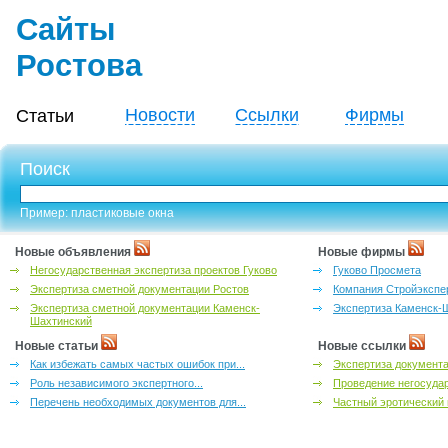
Сайты
Ростова
Новости
Ссылки
Фирмы
Статьи
Поиск
Пример: пластиковые окна
Новые объявления
Новые фирмы
Негосударственная экспертиза проектов Гуково
Гуково Просмета
Экспертиза сметной документации Ростов
Компания Стройэкспе
Экспертиза сметной документации Каменск-
Экспертиза Каменск-
Шахтинский
Новые статьи
Новые ссылки
Как избежать самых частых ошибок при...
Экспертиза документа
Роль независимого экспертного...
Проведение негосудар
Перечень необходимых документов для...
Частный эротический