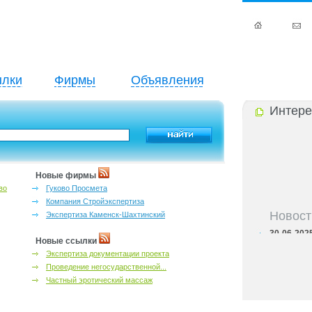
лки
Фирмы
Объявления
Интере
Новые фирмы
во
Гуково Просмета
Компания Стройэкспертиза
Новост
Экспертиза Каменск-Шахтинский
30-06-202
адресный с
Новые ссылки
30-06-202
Экспертиза документации проекта
контактных
Проведение негосударственной...
30-06-202
Частный эротический массаж
бассейны Р
30-06-202
справочник