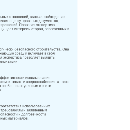
льных отношений, включая соблюдение
ючает оценку правовых документов,
разрешений. Правовая экспертиза
ащищает интересы сторон, вовлеченных в
огически безопасного строительства. Она
ужающую среду и включает в себя
я экспертиза позволяет выявить
нимизации.
 эффективности использования
стемах тепло- и энергоснабжения, а также
 особенно актуальным в свете
.
 соответствия использованных
м требованиям и заявленным
зопасности и долговечности
тных материалов.