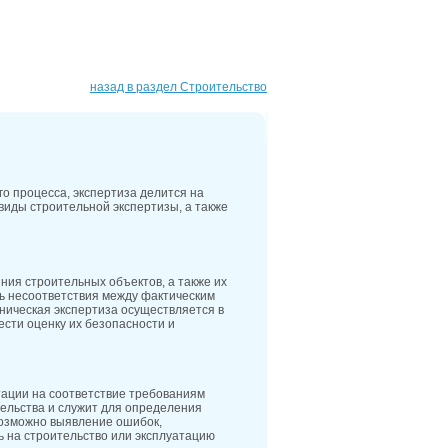
5
Адреса всех государственных больниц
 области
5
Теплоснабжение и газ: адреса служб и
 центров Ростовской области
5
Адреса важных учреждений в Азове: удобный
назад в раздел Строительство
 для жителей
о процесса, экспертиза делится на
виды строительной экспертизы, а также
ния строительных объектов, а также их
ть несоответствия между фактическим
хническая экспертиза осуществляется в
ести оценку их безопасности и
тации на соответствие требованиям
тельства и служит для определения
возможно выявление ошибок,
ь на строительство или эксплуатацию