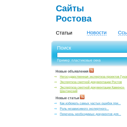
Сайты
Ростова
Новости
Ссы
Статьи
Поиск
Пример: пластиковые окна
Новые объявления
Негосударственная экспертиза проектов Гуко
Экспертиза сметной документации Ростов
Экспертиза сметной документации Каменск-
Шахтинский
Новые статьи
Как избежать самых частых ошибок при...
Роль независимого экспертного...
Перечень необходимых документов для...