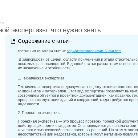
30-06-202
Ростовской
30-06-202
контактных
тьи
30-06-202
ой экспертизы: что нужно знать
справочник
Содержание статьи
постоянная ссылка на статью:
http://sitesrostov.ru/stat/13_stat.html
В зависимости от целей, области применения и этапа строительног
несколько разновидностей. В данной статье рассмотрим основные 
их назначение и особенности.
1. Техническая экспертиза
Техническая экспертиза подразумевает оценку технического состоя
компонентов и материалов. Этот вид экспертизы позволяет выяви
состоянием объектов и проектной документацией. Как правило, те
процессе эксплуатации зданий и сооружений, когда требуется пров
надежности.
2. Проектная экспертиза
Проектная экспертиза — это процесс проверки проектной докумен
действующих норм и стандартов. Она проводится до начала строи
качества и жизнеспособности проектных решений. На этом этапе 
несоответствий или недостатков, которые могут негативно повлият