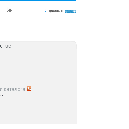
Добавить
фирму
сное
и каталога
5
Где проходят медосмотры в регионе:
правочник
5
Теплоснабжение и газ: адреса служб и
 центров
5
Где находятся спортивные комплексы и
остова
5
Куда обратиться по вопросам соцзащиты:
 по населенным пунктам Ростовской области