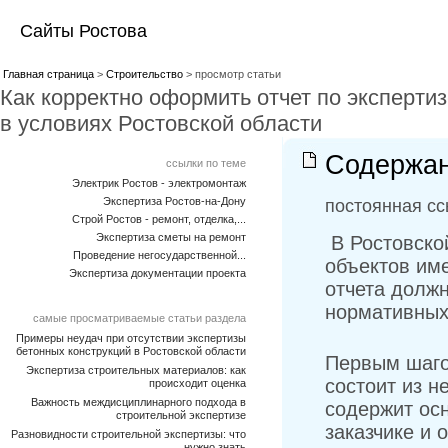
Сайты Ростова
Главная страница
>
Строительство
> просмотр статьи
Как корректно оформить отчет по эксперти
в условиях Ростовской области
Содержан
ссылки по теме
Электрик Ростов - электромонтаж
Экспертиза Ростов-на-Дону
постоянная сс
Строй Ростов - ремонт, отделка,...
Экспертиза сметы на ремонт
В Ростовской
Проведение негосударственной...
объектов име
Экспертиза документации проекта
отчета должн
нормативных
самые просматриваемые статьи раздела
Примеры неудач при отсутствии экспертизы
бетонных конструкций в Ростовской области
Первым шаго
Экспертиза строительных материалов: как
состоит из н
происходит оценка
Важность междисциплинарного подхода в
содержит ос
строительной экспертизе
заказчике и 
Разновидности строительной экспертизы: что