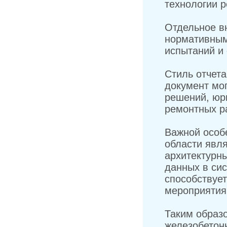
технологии р
Отдельное в
нормативным
испытаний и
Стиль отчет
документ мо
решений, юри
ремонтных р
Важной особ
области явл
архитектурны
данных в сис
способствуе
мероприятия
Таким образ
железобетонн