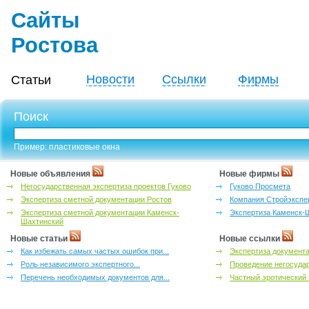
Сайты
Ростова
Новости
Ссылки
Фирмы
Статьи
Поиск
Пример: пластиковые окна
Новые объявления
Новые фирмы
Негосударственная экспертиза проектов Гуково
Гуково Просмета
Экспертиза сметной документации Ростов
Компания Стройэкспе
Экспертиза сметной документации Каменск-
Экспертиза Каменск-
Шахтинский
Новые статьи
Новые ссылки
Как избежать самых частых ошибок при...
Экспертиза документа
Роль независимого экспертного...
Проведение негосудар
Перечень необходимых документов для...
Частный эротический