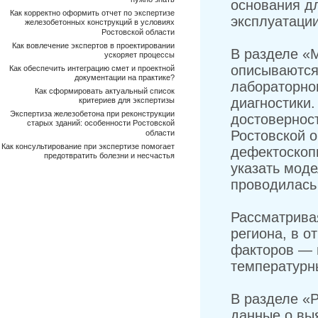
нужно знать
основания д
Как корректно оформить отчет по экспертизе
эксплуатаци
железобетонных конструкций в условиях
Ростовской области
Как вовлечение экспертов в проектировании
В разделе «
ускоряет процессы
описываются
Как обеспечить интеграцию смет и проектной
документации на практике?
лабораторно
Как сформировать актуальный список
диагностики
критериев для экспертизы
Экспертиза железобетона при реконструкции
достоверност
старых зданий: особенности Ростовской
Ростовской 
области
Как консультирование при экспертизе помогает
дефектоскопи
предотвратить болезни и несчастья
указать моде
проводилась
Рассматрива
региона, в о
факторов — 
температурн
В разделе «
данные о вы