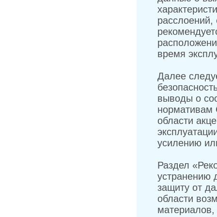
характеристи
расслоений, 
рекомендует
расположени
время экспл
Далее следуе
безопасност
выводы о соо
нормативам С
области акце
эксплуатаци
усилению ил
Раздел «Рек
устранению 
защиту от д
области воз
материалов,